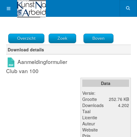
Overzicht
Zoek
Boven
Download details
Aanmeldingformulier
Club van 100
Data
Versie:
Grootte
252.76 KB
Downloads
4.202
Taal
Licentie
Auteur
Website
Prijs