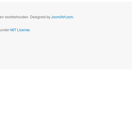
hten voorbehouden. Designed by
JoomlArt.com
.
.
d under
MIT License.