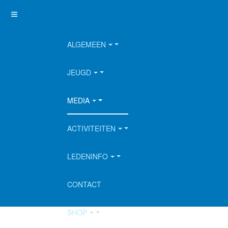
ALGEMEEN
Overzicht
Zoek
Boven
JEUGD
Zoek kernwoord:
MEDIA
ACTIVITEITEN
Zoeken naar:
LEDENINFO
Alle woorden
Ieder woord
CONTACT
SHOP