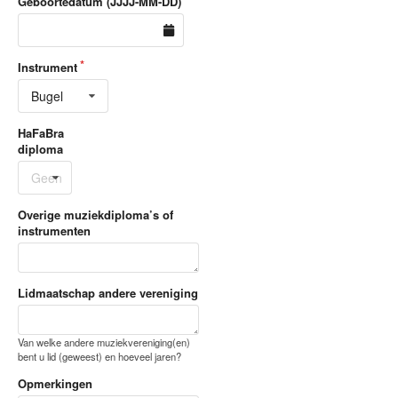
Geboortedatum (JJJJ-MM-DD)
Instrument
Bugel
HaFaBra
diploma
Geen
Overige muziekdiploma’s of
instrumenten
Lidmaatschap andere vereniging
Van welke andere muziekvereniging(en)
bent u lid (geweest) en hoeveel jaren?
Opmerkingen