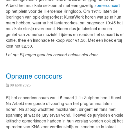
Arbeid het muzikale seizoen af met een gezellig
zomerconcert
op het plein voor de Hierdense Kringloop. Om 19:15 laten de
leerlingen van opleidingsorkest KunstWerk horen wat ze in hun
mars hebben, waarna het fanfareorkest om ongeveer 19:45 het
muzikale stokje overneemt. Neem dus je tuinstoel mee en
geniet van zomerse muziek! Tijdens en rondom het concert is er
koffie, thee en limonade te koop voor €1,50. Met een koek erbij
kost het €2,50.
Let op: Bij regen gaat het concert helaas niet door.
Opname concours
08 april 2025
Bij het concertconcours van 15 maart jl. in Zutphen heeft Kunst
Na Arbeid een goede uitvoering van het programma laten
horen. Na afloop wachtten muzikanten, dirigent en fans met
spanning af wat de jury ervan vond. Hoewel de juryleden enkele
kritische opmerkingen hadden in hun verslag vonden ook zij het
optreden van KNA zeer verdienstelijk en kenden ze in totaal