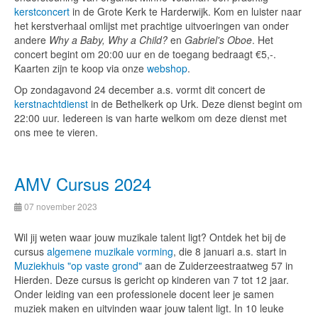
kerstconcert
in de Grote Kerk te Harderwijk. Kom en luister naar
het kerstverhaal omlijst met prachtige uitvoeringen van onder
andere
Why a Baby, Why a Child?
en
Gabriel's Oboe
. Het
concert begint om 20:00 uur en de toegang bedraagt €5,-.
Kaarten zijn te koop via onze
webshop
.
Op zondagavond 24 december a.s. vormt dit concert de
kerstnachtdienst
in de Bethelkerk op Urk. Deze dienst begint om
22:00 uur. Iedereen is van harte welkom om deze dienst met
ons mee te vieren.
AMV Cursus 2024
07 november 2023
Wil jij weten waar jouw muzikale talent ligt? Ontdek het bij de
cursus
algemene muzikale vorming
, die 8 januari a.s. start in
Muziekhuis "op vaste grond"
aan de Zuiderzeestraatweg 57 in
Hierden. Deze cursus is gericht op kinderen van 7 tot 12 jaar.
Onder leiding van een professionele docent leer je samen
muziek maken en uitvinden waar jouw talent ligt. In 10 leuke