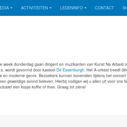
EDIA
ACTIVITEITEN
LEDENINFO
CONTACT
S
ge week donderdag gaan dirigent en muzikanten van Kunst Na Arbeid 
a.s. wordt gevormd door kasteel
De Essenburgh
. Het A-orkest treedt d
e en moderne genre. Bezoekers kunnen bovendien tijdens het concert g
n geweldige avond beleven. Hierbij nodigen wij u allen uit voor ons f
clusief een kopje koffie of thee. Graag tot ziens!