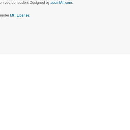
hten voorbehouden. Designed by
JoomlArt.com
.
.
d under
MIT License.