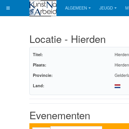
ALGEMEEN
JEUGD
M
Locatie - Hierden
Titel:
Hierden
Plaats:
Hierden
Provincie:
Gelderl
Land:
Evenementen