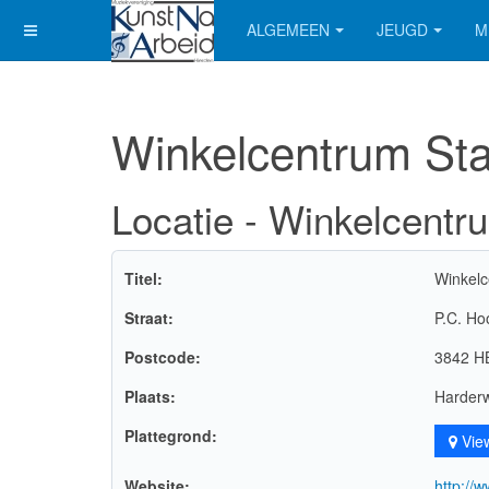
ALGEMEEN
JEUGD
M
Winkelcentrum St
Locatie - Winkelcent
Titel:
Winkel
Straat:
P.C. Ho
Postcode:
3842 H
Plaats:
Harderw
Plattegrond:
Vie
Website:
http://