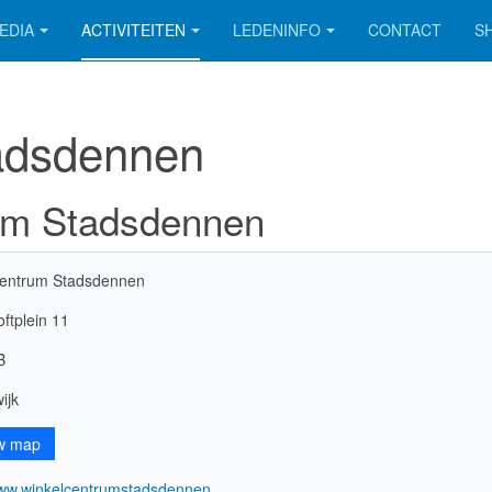
EDIA
ACTIVITEITEN
LEDENINFO
CONTACT
S
adsdennen
rum Stadsdennen
centrum Stadsdennen
oftplein 11
B
ijk
w map
www.winkelcentrumstadsdennen...