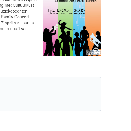
ng met Cultuurkust
 muziekdocenten.
t Family Concert
7 april a.s., kunt u
ramma duurt van