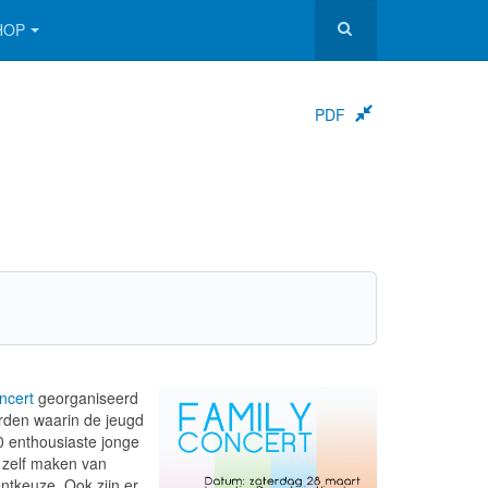
HOP
PDF
ncert
georganiseerd
orden waarin de jeugd
0 enthousiaste jonge
 zelf maken van
ntkeuze. Ook zijn er