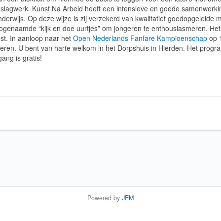
slagwerk. Kunst Na Arbeid heeft een intensieve en goede samenwerki
erwijs. Op deze wijze is zij verzekerd van kwalitatief goedopgeleide
 zogenaamde “kijk en doe uurtjes” om jongeren te enthousiasmeren. He
st. In aanloop naar het
Open Nederlands Fanfare Kampioenschap
op 1
oeren. U bent van harte welkom in het Dorpshuis in Hierden. Het prog
ang is gratis!
Powered by
JEM