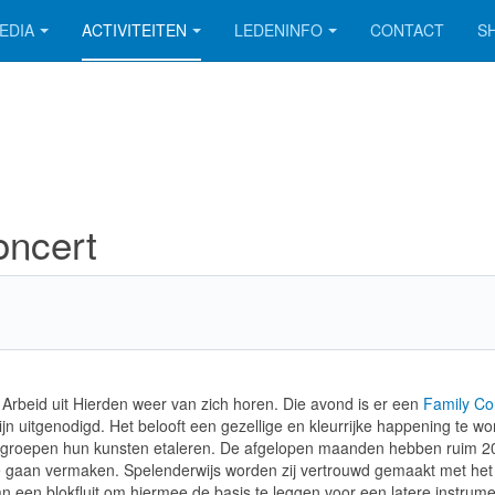
EDIA
ACTIVITEITEN
LEDENINFO
CONTACT
S
oncert
Arbeid uit Hierden weer van zich horen. Die avond is er een
Family Co
jn uitgenodigd. Het belooft een gezellige en kleurrijke happening te w
fluitgroepen hun kunsten etaleren. De afgelopen maanden hebben ruim 2
 gaan vermaken. Spelenderwijs worden zij vertrouwd gemaakt met het
 een blokfluit om hiermee de basis te leggen voor een latere instrume