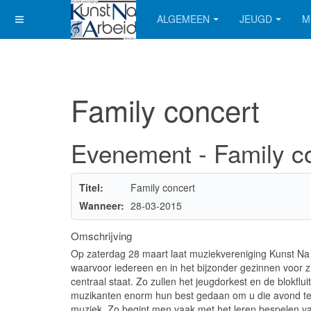
ALGEMEEN
JEUGD
M
Family concert
Evenement - Family c
Titel:
Family concert
Wanneer:
28-03-2015
Omschrijving
Op zaterdag 28 maart laat muziekvereniging Kunst Na 
waarvoor iedereen en in het bijzonder gezinnen voor zi
centraal staat. Zo zullen het jeugdorkest en de blok
muzikanten enorm hun best gedaan om u die avond te
muziek. Zo begint men vaak met het leren bespelen van