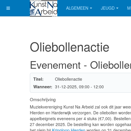
ALGEMEEN
JEUGD
M
Oliebollenactie
Evenement - Oliebolle
Titel:
Oliebollenactie
Wanneer:
31-12-2025
, 09:00
-
12:00
Omschrijving
Muziekvereniging Kunst Na Arbeid zal ook dit jaar weer
Hierden en Harderwijk verzorgen. De oliebollen worden
appelbeignets eveneens per 4 stuks (€7,00). Bestellen
27 december 2025. De bestelling kan worden opgehaa
het plein bij
Kringloop Hierden
worden op 31 december t