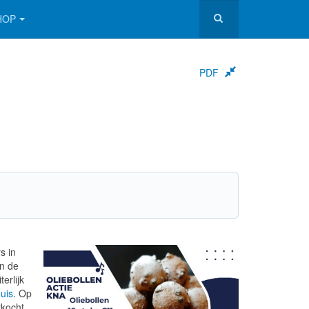
HOP
PDF
s in
en de
terlijk
uis
. Op
rkocht