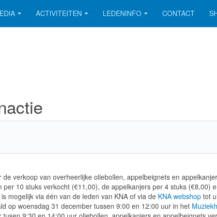
EDIA
ACTIVITEITEN
LEDENINFO
CONTACT
S
nactie
 de verkoop van overheerlijke oliebollen, appelbeignets en appelkanjer
 per 10 stuks verkocht (€11,00), de appelkanjers per 4 stuks (€8,00) 
 is mogelijk via één van de leden van KNA of via de
KNA webshop
tot ui
ld op woensdag 31 december tussen 9:00 en 12:00 uur in het
Muziekh
usen 9:30 en 14:00 uur oliebollen, appelkanjers en appelbeignets ve